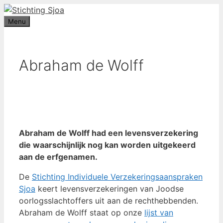
Ga
De Stichting Sjoa neemt nog tot 31 december 2026 aanvrag
in behandeling.
Wilt u een
aanvraag indienen
, wacht dan alstublie
naar
Menu
niet te lang.
de
inhoud
Abraham de Wolff
Abraham de Wolff had een levensverzekering
die waarschijnlijk nog kan worden uitgekeerd
aan de erfgenamen.
De
Stichting Individuele Verzekeringsaanspraken
Sjoa
keert levensverzekeringen van Joodse
oorlogsslachtoffers uit aan de rechthebbenden.
Abraham de Wolff staat op onze
lijst van