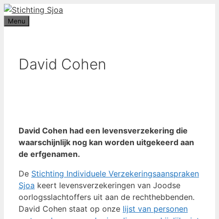
Ga
De Stichting Sjoa neemt nog tot 31 december 2026 aanvrag
in behandeling.
Wilt u een
aanvraag indienen
, wacht dan alstublie
naar
Menu
niet te lang.
de
inhoud
David Cohen
David Cohen had een levensverzekering die
waarschijnlijk nog kan worden uitgekeerd aan
de erfgenamen.
De
Stichting Individuele Verzekeringsaanspraken
Sjoa
keert levensverzekeringen van Joodse
oorlogsslachtoffers uit aan de rechthebbenden.
David Cohen staat op onze
lijst van personen